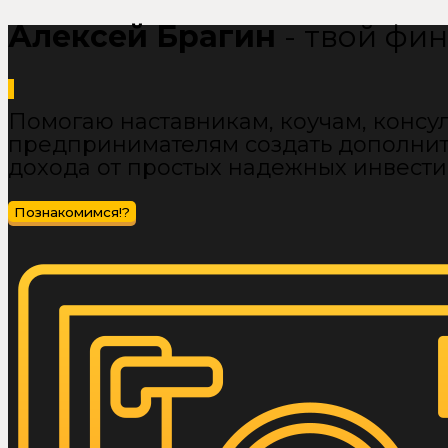
Алексей Брагин
- твой фи
Помогаю наставникам, коучам, консул
предпринимателям создать дополнит
дохода от простых надежных инвест
Познакомимся!?